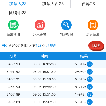
加拿大28
加拿大西28
台湾28
比特币28
结果预测
结果走势
间隔数据
历史结果
咪牌
第
3466194
期
还有
129
秒
刷新
期号
时间
结果
3466193
08-06 16:05:00
5+0+1=
06
3466192
08-06 16:01:30
2+9+9=
20
3466191
08-06 15:58:00
6+5+5=
16
3466190
08-06 15:54:30
8+2+2=
12
3466189
08-06 15:51:00
1+9+8=
18
3466188
08-06 15:47:30
5+6+9=
20