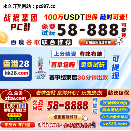
永久开奖网站：pc997.cc