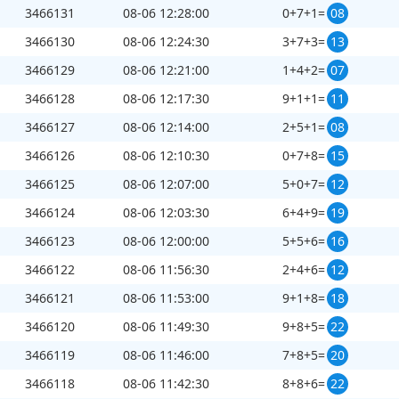
3466131
08-06 12:28:00
0+7+1=
08
3466130
08-06 12:24:30
3+7+3=
13
3466129
08-06 12:21:00
1+4+2=
07
3466128
08-06 12:17:30
9+1+1=
11
3466127
08-06 12:14:00
2+5+1=
08
3466126
08-06 12:10:30
0+7+8=
15
3466125
08-06 12:07:00
5+0+7=
12
3466124
08-06 12:03:30
6+4+9=
19
3466123
08-06 12:00:00
5+5+6=
16
3466122
08-06 11:56:30
2+4+6=
12
3466121
08-06 11:53:00
9+1+8=
18
3466120
08-06 11:49:30
9+8+5=
22
3466119
08-06 11:46:00
7+8+5=
20
3466118
08-06 11:42:30
8+8+6=
22