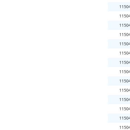
1150
1150
1150
1150
1150
1150
1150
1150
1150
1150
1150
1150
1150
1150