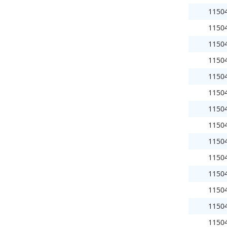
1150
1150
1150
1150
1150
1150
1150
1150
1150
1150
1150
1150
1150
1150