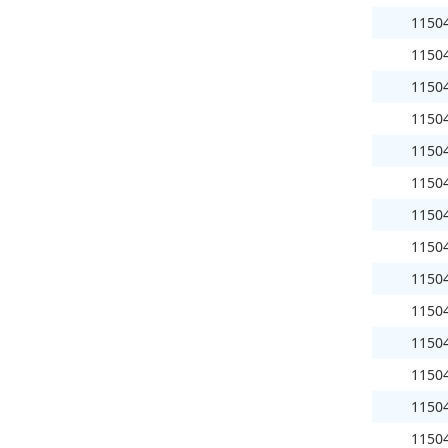
1150
1150
1150
1150
1150
1150
1150
1150
1150
1150
1150
1150
1150
1150