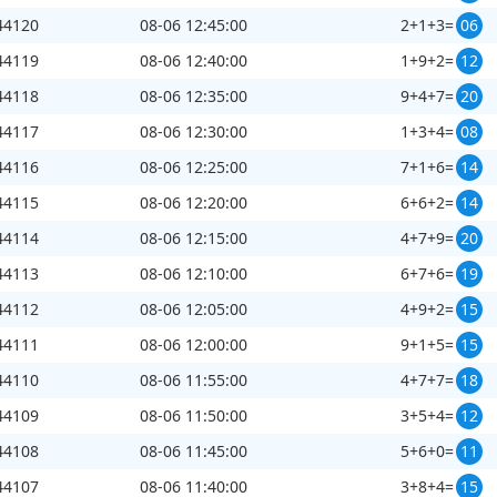
44120
08-06 12:45:00
2+1+3=
06
44119
08-06 12:40:00
1+9+2=
12
44118
08-06 12:35:00
9+4+7=
20
44117
08-06 12:30:00
1+3+4=
08
44116
08-06 12:25:00
7+1+6=
14
44115
08-06 12:20:00
6+6+2=
14
44114
08-06 12:15:00
4+7+9=
20
44113
08-06 12:10:00
6+7+6=
19
44112
08-06 12:05:00
4+9+2=
15
44111
08-06 12:00:00
9+1+5=
15
44110
08-06 11:55:00
4+7+7=
18
44109
08-06 11:50:00
3+5+4=
12
44108
08-06 11:45:00
5+6+0=
11
44107
08-06 11:40:00
3+8+4=
15